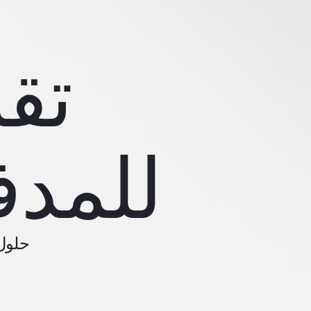
تقن
للمدف
حلول