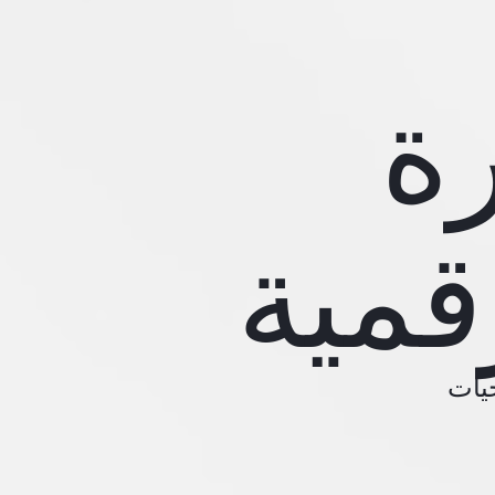
رة
قمية
يات