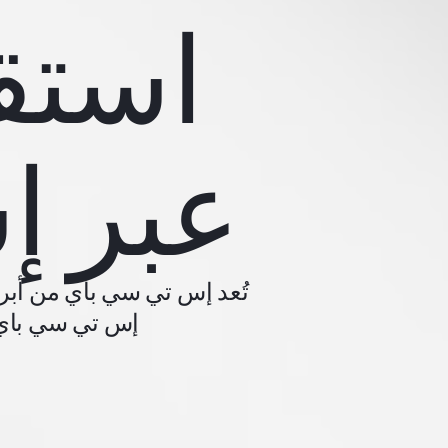
استق
عبر إ
تُعد إس تي سي باي من أبر
إس تي سي باي، 