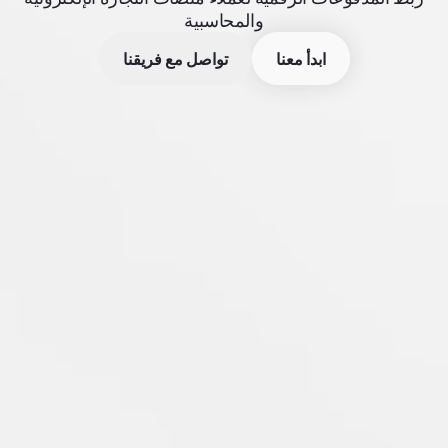
والمحاسبية
ابدأ معنا
تواصل مع فريقنا