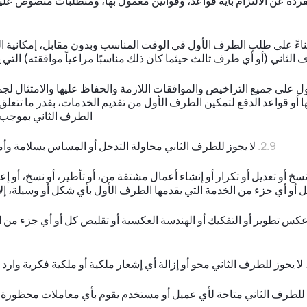
رده عن الالتزام بأية قواعد، وقوانين معمول بها، ومتطلبات منصوص عليها
ناءً على طلب الطرف الأول في الوقت المناسب وبدون مقابل، إمكانية ال
الثاني (أو أي طرف ثالث حيثما كان ذلك مناسبًا مراعياً موافقته) التي 
على جميع التراخيص والموافقات اللازمة والحفاظ عليها والامتثال لجمي
أو قواعد الدفع لتمكين الطرف الأول من تقديم الخدمات، بقدر ما تتعلق
الطرف الثاني بموجب هذ
لا يجوز للطرف الثاني محاولة التدخل أو المساس بسلامة وأم
سخ أو تعديل أو تكرار أو إنشاء أعمال مشتقة من، أو تأطير، أو نسخ، أو إعا
ل أو أي جزء من الخدمة التي يقدمها الطرف الأول بأي شكل أو وسيلة، إل
عكس تطوير أو التفكيك أو الهندسة العكسية أو تقليص كل أو أي جزء من
لا يجوز للطرف الثاني محو أو إزالة أي إشعار ملكية أو ملكية فكرية وارد
لطرف الثاني متاحة لأي عميل أو مستخدم يقوم بأي معاملات محظورة وفقًا