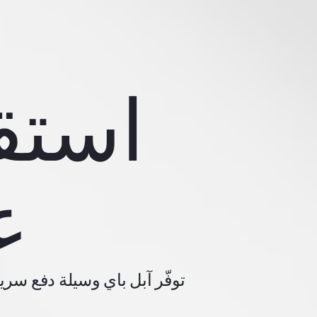
استق
ع
توفّر آبل باي وسيلة دفع سري